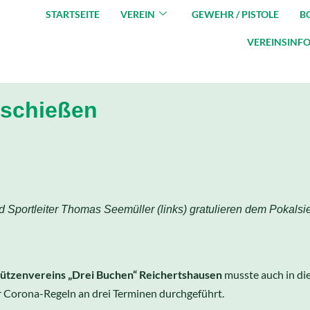
STARTSEITE
VEREIN
GEWEHR / PISTOLE
B
VEREINSINF
schießen
d Sportleiter Thomas Seemüller (links) gratulieren dem Pokalsi
ützenvereins „Drei Buchen“ Reichertshausen
musste auch in di
r Corona-Regeln an drei Terminen durchgeführt.