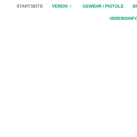
STARTSEITE
VEREIN
GEWEHR / PISTOLE
B
VEREINSINF