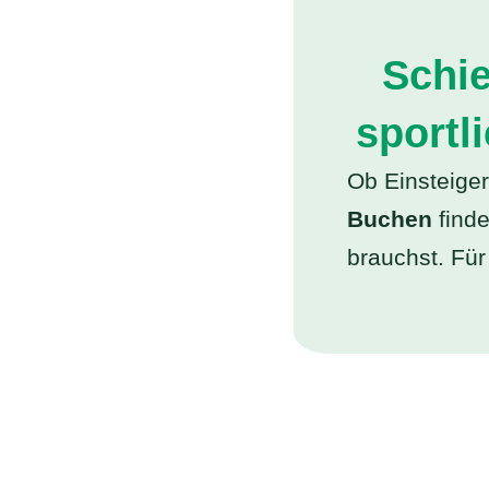
Schie
sportl
Ob Einsteige
Buchen
finde
brauchst. Fü