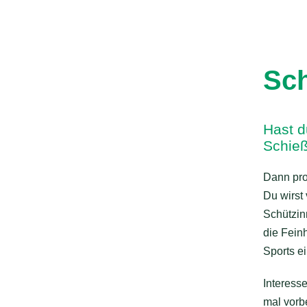
Sc
Hast d
Schie
Dann pro
Du wirst
Schützin
die Feinh
Sports e
Interess
mal vorbe