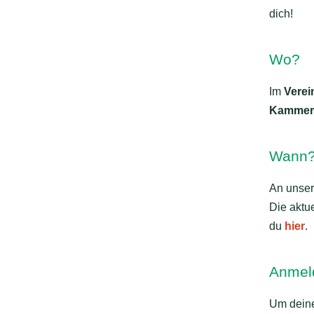
dich!
Wo?
Im
Vere
Kammere
Wann
An unse
Die aktue
du
hier
.
Anmel
Um deine