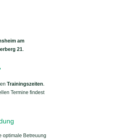
insheim am
rberg 21
.
?
ren
Trainingszeiten
.
llen Termine findest
dung
 optimale Betreuung