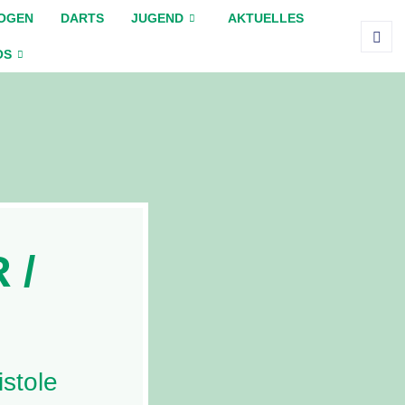
OGEN
DARTS
JUGEND
AKTUELLES
OS
 /
stole