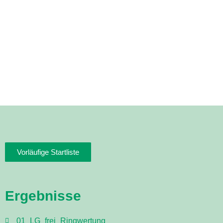
des SV Drei Buchen e.V.
Reichertshausen
Vorläufige Startliste
Ergebnisse
01_LG_frei_Ringwertung