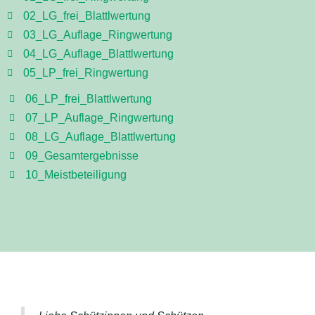
02_LG_frei_Blattlwertung
03_LG_Auflage_Ringwertung
04_LG_Auflage_Blattlwertung
05_LP_frei_Ringwertung
06_LP_frei_Blattlwertung
07_LP_Auflage_Ringwertung
08_LG_Auflage_Blattlwertung
09_Gesamtergebnisse
10_Meistbeteiligung