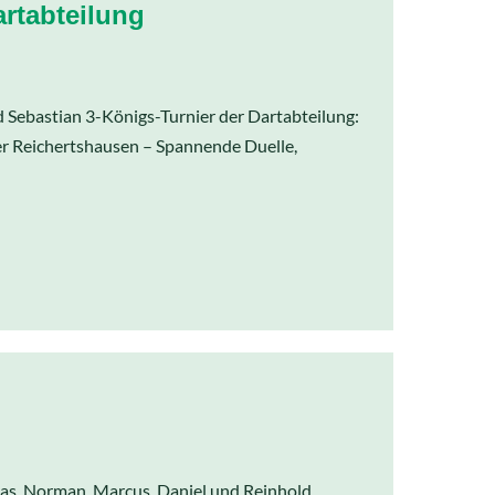
artabteilung
 Sebastian 3-Königs-Turnier der Dartabteilung:
eger Reichertshausen – Spannende Duelle,
omas, Norman, Marcus, Daniel und Reinhold.