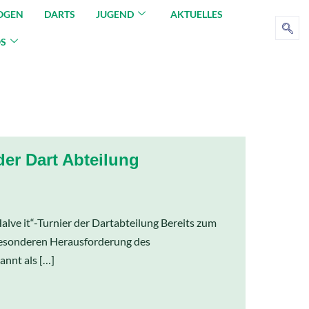
OGEN
DARTS
JUGEND
AKTUELLES
OS
der Dart Abteilung
lve it“-Turnier der Dartabteilung Bereits zum
 besonderen Herausforderung des
annt als […]