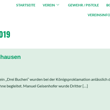
STARTSEITE
VEREIN
GEWEHR / PISTOLE
B
VEREINSINF
019
shausen
in „Drei Buchen“ wurden bei der Königsproklamation anlässlich d
ühne begleitet. Manuel Geisenhofer wurde Dritter […]