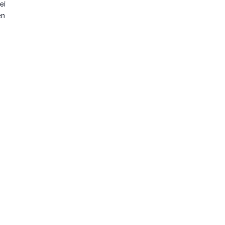
ei
en