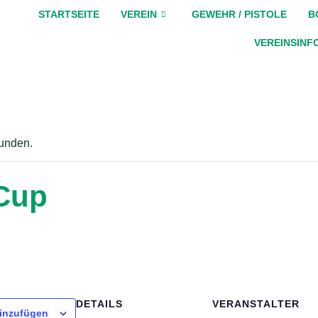
STARTSEITE
VEREIN
GEWEHR / PISTOLE
B
VEREINSINF
funden.
 Cup
DETAILS
VERANSTALTER
inzufügen