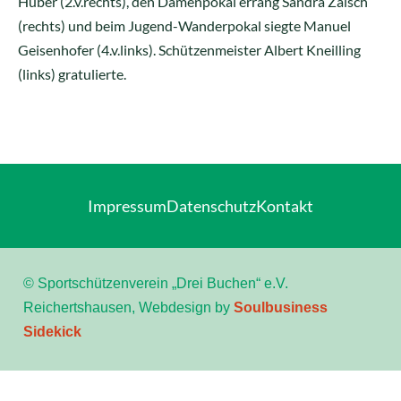
Huber (2.v.rechts), den Damenpokal errang Sandra Zaisch
(rechts) und beim Jugend-Wanderpokal siegte Manuel
Geisenhofer (4.v.links). Schützenmeister Albert Kneilling
(links) gratulierte.
Impressum
Datenschutz
Kontakt
© Sportschützenverein „Drei Buchen“ e.V.
Reichertshausen, Webdesign by
Soulbusiness
Sidekick